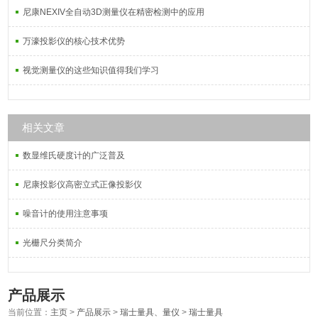
尼康NEXIV全自动3D测量仪在精密检测中的应用
万濠投影仪的核心技术优势
视觉测量仪的这些知识值得我们学习
相关文章
数显维氏硬度计的广泛普及
尼康投影仪高密立式正像投影仪
噪音计的使用注意事项
光栅尺分类简介
产品展示
当前位置：
主页
>
产品展示
>
瑞士量具、量仪
>
瑞士量具