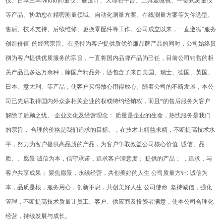
仪、日本三丰
Mitutoyo
量仪、硬度计、大理石平台、工具显微镜、一键式测量仪
等产品。协助您在精密测量领域、自动化测量方案、在线测量方案等为你选型、
售后、技术支持、后续维修、更换零配件等工作。公司成立以来，一直遵循“服务
创造价值"的经营宗旨。在坚持为客户提供质优价廉品牌产品的同时，公司始终贯
彻为客户提供优质服务的宗旨，一直将国内品牌产品为己任，目前公司销售的相
关产品已多达万余种，除国产精品外，还包含了来自美国、瑞士、德国、英国、
日本、意大利、等产品，使客户买得放心用得放心。
随着公司的不断发展，本公
司已先后取得国内外众多相关企业的权或特约经销权，而且*的售后服务为客户
解除了后顾之忧。
企业文化及经营理念：
质量是企业的生命，热忱服务是我们
的宗旨，
合理的价格是我们追求的目标。，在技术上精益求精，不断提高技术水
平，努力为客户提供高品质的产品，为客户争取效益
公司核心价值
:
诚信、品
质、、愿景
诚信为本，信守承诺，追求客户满意度；
提供的产品；
，追求，与
客户共享成果；
聚焦愿景，永续经营，共创美好的人生
公司质量方针
:
诚信为
本，品质是根，服务用心，创新不息，共创美好人生
公司使命
:
坚持诚信，强化
管理，不断提高技术质量让员工、客户、供应商及投资者满意，使本公司合理化
经营，持续发展与成长。