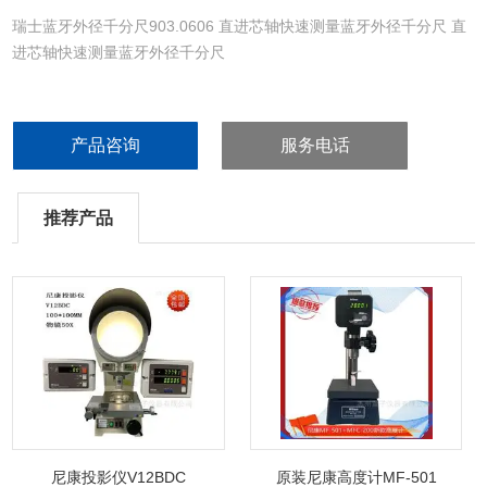
瑞士蓝牙外径千分尺903.0606 直进芯轴快速测量蓝⽛外径千分尺 直
进芯轴快速测量蓝⽛外径千分尺
 ⼿柄每旋转⼀周进给 10mm
产品咨询
服务电话
 直径 6.5mm 钨钢测砧
 显示分辨率 0.001mm
推荐产品
 棘轮结构，恒定测⼒，重复性不受操作者影响
尼康投影仪V12BDC
原装尼康高度计MF-501