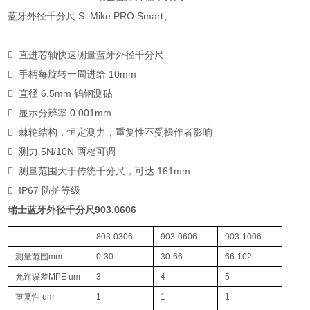
蓝⽛外径千分尺 S_Mike PRO Smart、
 直进芯轴快速测量蓝⽛外径千分尺
 ⼿柄每旋转⼀周进给 10mm
 直径 6.5mm 钨钢测砧
 显示分辨率 0.001mm
 棘轮结构，恒定测⼒，重复性不受操作者影响
 测⼒ 5N/10N 两档可调
 测量范围⼤于传统千分尺，可达 161mm
 IP67 防护等级
瑞士蓝牙外径千分尺903.0606
803-0306
903-0606
903-1006
测量范围
mm
0-30
30-66
66-102
允许误差
MPE um
3
4
5
重复性 um
1
1
1