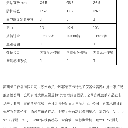
测砧直径 mm
Ø6.5
Ø6.5
Ø6.5
防护等级
IP67
IP67
IP67
由电脑设定菜单项



测⼒
5N
10N
10N
旋转进给
10mm/转
10mm/转
10mm/转
直进芯轴



数据接口
内置蓝⽛传输
内置蓝⽛传输
内置蓝⽛传输
智能感栅系统



苏州量子仪器有限公司（苏州市吴中区郭巷密卡特电子仪器经营部）是一家贸易
服务性公司。公司有优质供应渠道和*的售后服务团队，公司所经营的产品在市
场中，具有一定的价格优势。并且让你买到后无售后之忧。公司一直秉承保证让
你买到货真价实、物超所值的产品。主营：全自动影像测量机、对刀仪、
Magne
scale
探规、
Magnescale
位移传感器、全自动三坐标测量机、瑞士
TESA
测高