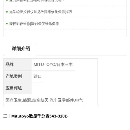
濠刀具预调仪选用时有哪些讲究呢？
光学轮廓投影仪常见故障维修及保养技巧
濠投影仪维修|濠影像仪维修保养
详细介绍
品牌
MITUTOYO/日本三丰
产地类别
进口
应用领域
医疗卫生,能源,航空航天,汽车及零部件,电气
三丰
Mitutoyo数显千分表543-310B