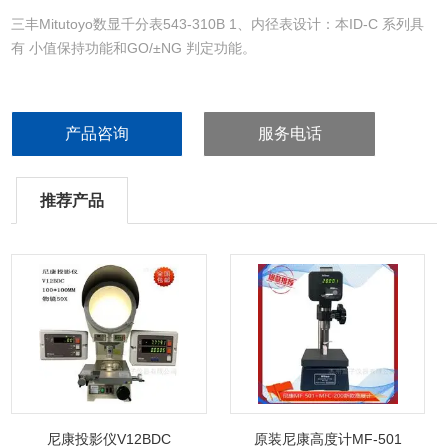
三丰Mitutoyo数显千分表543-310B 1、内径表设计：本ID-C 系列具
有 小值保持功能和GO/±NG 判定功能。
2、ABS （absolute） 传感器在指示表打开时自动恢复上次操作中 后
的原点位置。同时，靠性得以提高。
产品咨询
服务电话
3、 集成模拟指示器为 小值测量提供模拟显示的优势
推荐产品
尼康投影仪V12BDC
原装尼康高度计MF-501