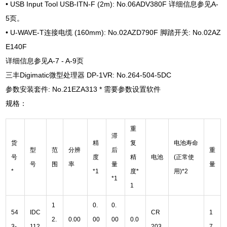
• USB Input Tool USB-ITN-F (2m): No.06ADV380F 详细信息参见A-
5页。
• U-WAVE-T连接电缆 (160mm): No.02AZD790F 脚踏开关: No.02AZ
E140F
详细信息参见A-7 - A-9页
三丰Digimatic微型处理器 DP-1VR: No.264-504-5DC
参数安装套件: No.21EZA313 * 需要参数设置软件
规格：
重
滞
货
精
复
电池寿命
型
范
分辨
后
重
号
度
精
电池
(正常使
号
围
率
量
量
*
*1
度*
用)*2
*1
1
1
0.
0.
54
IDC
CR
1
2.
0.00
00
00
0.0
3-
112
203
7