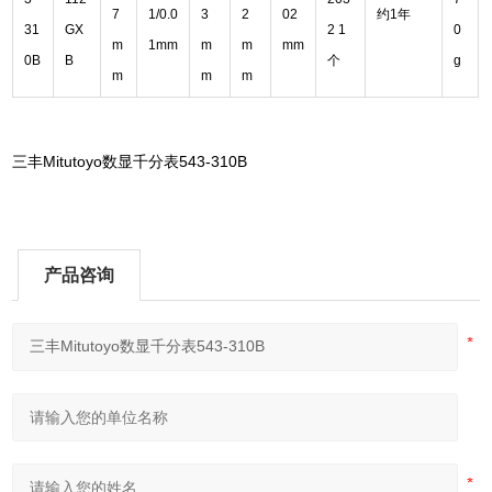
7
1/0.0
3
2
02
约1年
31
GX
2 1
0
m
1mm
m
m
mm
0B
B
个
g
m
m
m
三丰
Mitutoyo数显千分表543-310B
产品咨询