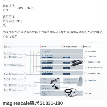
保存温度
-10℃～+50℃
范囲
适用的读
取头电缆
pl60
线
为改良本产品.在功能和性能上的规格可能会有所更改.请确认本公司产品说明.恕
不另行通知
magnescale磁尺SL331-180