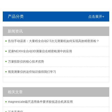
产品分类
点击展开+
新闻资讯
告别手动误差：大量程全自动2.5次元测量机如何实现高效精密质检？
尼康NEXIV全自动3D测量仪在精密检测中的应用
万濠投影仪的核心技术优势
视觉测量仪的这些知识值得我们学习
相关文章
magnescale磁尺适用条件要求较低适合机床应用