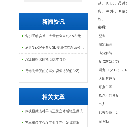
动。因此，通过
段。另外，测量
坏。
新闻资讯
参数
告别手动误差：大量程全自动2.5次元测量机如何实现高效精密质检？
型名
測定範囲
尼康NEXIV全自动3D测量仪在精密检测中的应用
高分解能
万濠投影仪的核心技术优势
度 (20℃にて)
測定力 (20℃にて)
视觉测量仪的这些知识值得我们学习
大応答速度
原点位置
原点応答速度
相关文章
出力
体视显微镜种具有正像立体感地显微镜
保護等級※2
耐振動
三丰粗糙度仪在工业生产中发挥着重要的作用