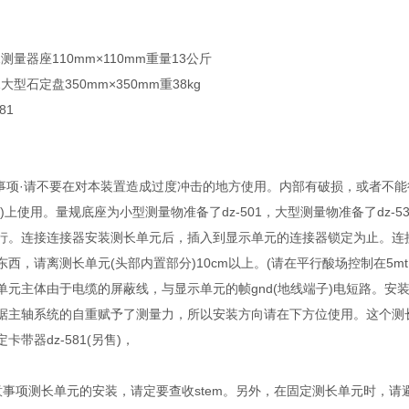
01测量器座110mm×110mm重量13公斤
1大型石定盘350mm×350mm重38kg
81
意事项·请不要在对本装置造成过度冲击的地方使用。内部有破损，或者不
)上使用。量规底座为小型测量物准备了dz-501，大型测量物准备了dz
行。连接连接器安装测长单元后，插入到显示单元的连接器锁定为止。连
东西，请离测长单元(头部内置部分)10cm以上。(请在平行酸场控制在5
单元主体由于电缆的屏蔽线，与显示单元的帧gnd(地线端子)电短路。
据主轴系统的自重赋予了测量力，所以安装方向请在下方位使用。这个测
带器dz-581(另售)，
意事项测长单元的安装，请定要查收stem。另外，在固定测长单元时，