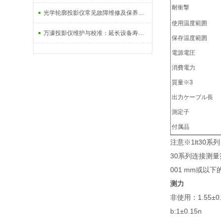
耐衝撃
光学轮廓投影仪常见故障维修及保养技巧
使用温度範囲
万濠投影仪维护与校准：延长设备寿命的实用技巧
保存温度範囲
電源電圧
消費電力
質量※3
出力ケーブル長
測定子
付属品
注意※1lt30
30系列连接测量
001 mm或以
测力
非使用：1.55±0.
b:1±0.15n