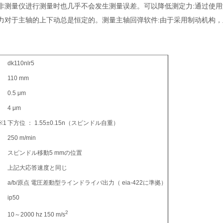
非测量仪进行测量时也几乎不会发生测量误差。可以降低测定力:通过使用测
力对于主轴的上下动总是恒定的。测量主轴回弹软件:由于采用制动机构
dk110nlr5
110 mm
0.5 μm
4 μm
※1
下方位 ： 1.55±0.15n（スピンドル自重）
250 m/min
スピンドル移動5 mmの位置
上記大応答速度と同じ
a/b/原点 電圧差動型ラインドライバ出力（ eia-422に準拠）
ip50
2
10～2000 hz 150 m/s