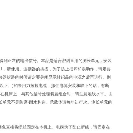
能得到正常的输出信号。本品是适合密测量用的测长单元，安装
-531，请使用。连接器的插拔，为了防止损坏和误动作，请定要
接器拆装的时候请定要关闭显示针织品的电源之后再进行。别
mt以下。)如果用力拉拉电缆，抓住电缆安装和取下的话，有断
安装在机床上，与其他信号处理装置组合时，请注意地线水平。由
长单元不是防磨·耐水构造。承载体请每年进行次。测长单元的
请避免直接将螺丝固定在本机上。电缆为了防止断线，请固定在