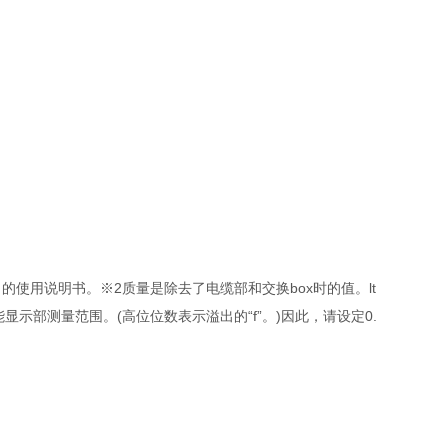
自的使用说明书。※2质量是除去了电缆部和交换box时的值。lt
能显示部测量范围。(高位位数表示溢出的“f”。)因此，请设定0.