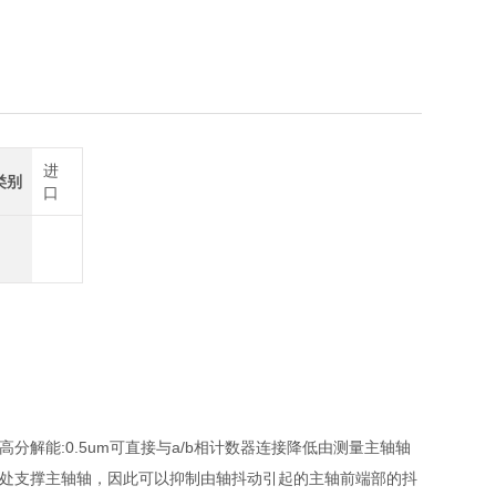
6555
进
类别
口
高分解能:0.5um可直接与a/b相计数器连接降低由测量主轴轴
两处支撑主轴轴，因此可以抑制由轴抖动引起的主轴前端部的抖