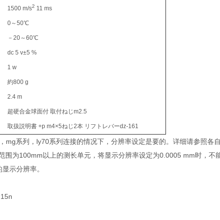
2
1500 m/s
11 ms
0～50℃
－20～60℃
dc 5 v±5 %
1 w
約800 g
2.4 m
超硬合金球面付 取付ねじm2.5
取扱説明書 +p m4×5ねじ2本 リフトレバーdz-161
系列，mg系列，ly70系列连接的情况下，分辨率设定是要的。详细请参照各
范围为100mm以上的测长单元，将显示分辨率设定为0.0005 mm时，不
下的显示分辨率。
15n