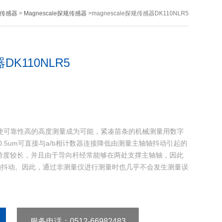
磁尺传感器
>
Magnescale探规传感器
>magnescale探规传感器DK110NLR5
DK110NLR5
NLR5 使可靠性高的高度测量成为可能，紧凑苗条的机械测量用数字
能:0.5um可直接与a/b相计数器连接降低由测量主轴轴抖动引起的
跨度较长，并且由于导向杆经常能够在两处支撑主轴轴，因此
的抖动。因此，通过非测量仪进行测量时也几乎不会发生测量误
服务电话
：0512-66982483