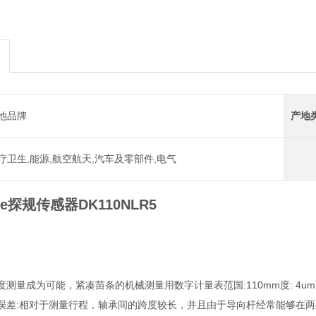
他品牌
产地
疗卫生,能源,航空航天,汽车及零部件,电气
ale探规传感器DK110NLR5
测量成为可能，紧凑苗条的机械测量用数字计量表范国:110mm度: 4um
误差:相对于测量行程，轴承间的跨度较长，并且由于导向杆经常能够在