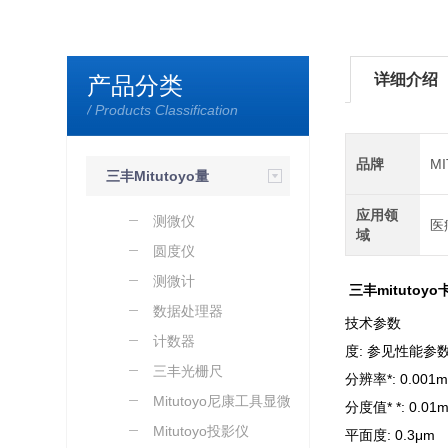
详细介绍
产品分类
/ Products Classification
品牌
M
三丰Mitutoyo量
应用领
具量仪
测微仪
医
域
圆度仪
测微计
三丰mitutoyo
数据处理器
技术参数
计数器
度: 参见性能
三丰光栅尺
分辨率*: 0.001m
Mitutoyo尼康工具显微镜
分度值* *: 0.01
Mitutoyo投影仪
平面度: 0.3μm