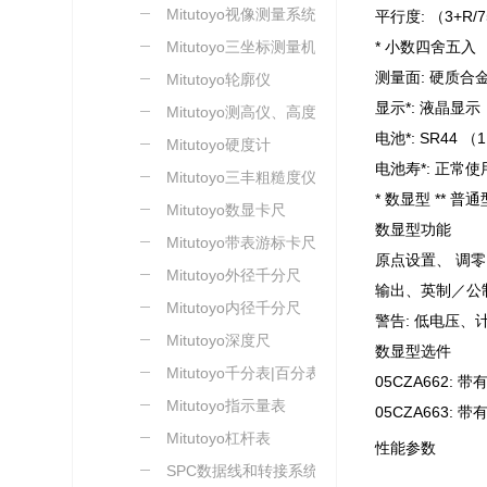
Mitutoyo视像测量系统
平行度: （3+R
Mitutoyo三坐标测量机
* 小数四舍五入
测量面: 硬质合
Mitutoyo轮廓仪
显示*: 液晶显示
Mitutoyo测高仪、高度尺
电池*: SR44 （1
Mitutoyo硬度计
电池寿*: 正常使
Mitutoyo三丰粗糙度仪
* 数显型 ** 普通
Mitutoyo数显卡尺
数显型功能
Mitutoyo带表游标卡尺
原点设置、 调
Mitutoyo外径千分尺
输出、英制／公
Mitutoyo内径千分尺
警告: 低电压、
Mitutoyo深度尺
数显型选件
Mitutoyo千分表|百分表
05CZA662:
Mitutoyo指示量表
05CZA663:
Mitutoyo杠杆表
性能参数
SPC数据线和转接系统