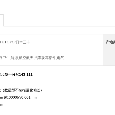
ITUTOYO/日本三丰
产地
疗卫生,能源,航空航天,汽车及零部件,电气
卡尺型千分尺143-111
参数（数显型不包括量化偏差）
m 或.00005"/0.001mm
mm