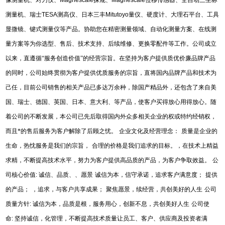
测量机、瑞士
TESA
测高仪、日本三丰
Mitutoyo
量仪、硬度计、大理石平台、工具
显微镜、键式测量仪等产品。协助您在精密测量领域、自动化测量方案、在线测
量方案等为你选型、售后、技术支持、后续维修、更换零配件等工作。公司成立
以来，直遵循“服务创造价值”的经营宗旨。在坚持为客户提供质优价廉品牌产品
的同时，公司始终贯彻为客户提供优质服务的宗旨，直将国内品牌产品和技术为
己任，目前公司销售的相关产品已多达万余种，除国产精品外，还包含了来自美
国、瑞士、德国、英国、日本、意大利、等产品，使客户买得放心用得放心。随
着公司的不断发展，本公司已先后取得国内外众多相关企业的权或特约经销权，
而且*的售后服务为客户解除了后顾之忧。
企业文化及经营理念：
质量是企业的
生命，热忱服务是我们的宗旨，
合理的价格是我们追求的目标。，在技术上精益
求精，不断提高技术水平，努力为客户提供高品质的产品，为客户争取效益。
公
司核心价值
:
诚信、品质、、愿景
诚信为本，信守承诺，追求客户满意度；
提供
的产品；
，追求，与客户共享成果；
聚焦愿景，续经营，共创美好的人生
公司
质量方针
:
诚信为本，品质是根，服务用心，创新不息，共创美好人生
公司使
命
:
坚持诚信，化管理，不断提高技术质量让员工、客户、供应商及投资者满