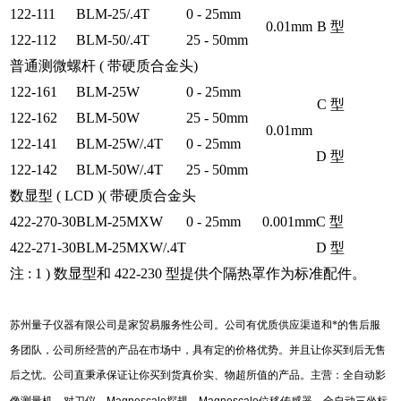
122-111
BLM-25/.4T
0 - 25mm
0.01mm
B 型
122-112
BLM-50/.4T
25 - 50mm
普通测微螺杆 ( 带硬质合金头)
122-161
BLM-25W
0 - 25mm
C 型
122-162
BLM-50W
25 - 50mm
0.01mm
122-141
BLM-25W/.4T
0 - 25mm
D 型
122-142
BLM-50W/.4T
25 - 50mm
数显型 ( LCD )( 带硬质合金头
422-270-30
BLM-25MXW
0 - 25mm
0.001mm
C 型
422-271-30
BLM-25MXW/.4T
D 型
注 : 1 ) 数显型和 422-230 型提供个隔热罩作为标准配件。
苏州量子仪器有限公司是家贸易服务性公司。公司有优质供应渠道和*的售后服
务团队，公司所经营的产品在市场中，具有定的价格优势。并且让你买到后无售
后之忧。公司直秉承保证让你买到货真价实、物超所值的产品。主营：全自动影
像测量机、对刀仪、
Magnescale
探规、
Magnescale
位移传感器、全自动三坐标