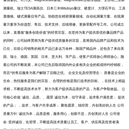
测量机、瑞士
TESA
测高仪、日本三丰
Mitutoyo
量仪、硬度计、大理石平台、工具
显微镜、键式测量仪等产品。协助您在精密测量领域、自动化测量方案、在线测
量方案等为你选型、售后、技术支持、后续维修、更换零配件等工作。公司成立
以来，直遵循“服务创造价值”的经营宗旨。在坚持为客户提供质优价廉品牌产品
的同时，公司始终贯彻为客户提供优质服务的宗旨，直将国内品牌产品和技术为
己任，目前公司销售的相关产品已多达万余种，除国产精品外，还包含了来自美
国、瑞士、德国、英国、日本、意大利、等产品，使客户买得放心用得放心。随
着公司的不断发展，本公司已先后取得国内外众多相关企业的权或特约经销权，
而且*的售后服务为客户解除了后顾之忧。
企业文化及经营理念：
质量是企业的
生命，热忱服务是我们的宗旨，
合理的价格是我们追求的目标。，在技术上精益
求精，不断提高技术水平，努力为客户提供高品质的产品，为客户争取效益。
公
司核心价值
:
诚信、品质、、愿景
诚信为本，信守承诺，追求客户满意度；
提供
的产品；
，追求，与客户共享成果；
聚焦愿景，续经营，共创美好的人生
公司
质量方针
:
诚信为本，品质是根，服务用心，创新不息，共创美好人生
公司使
命
:
坚持诚信，化管理，不断提高技术质量让员工、客户、供应商及投资者满