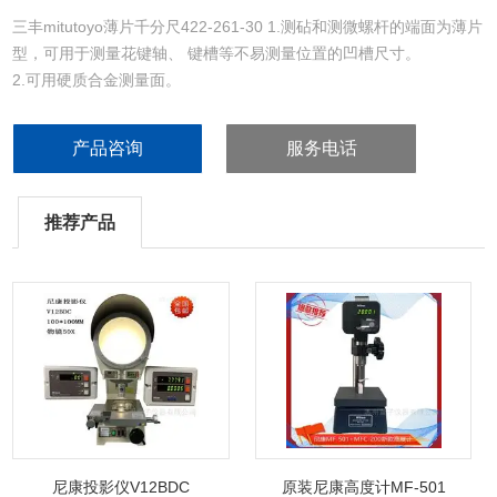
三丰mitutoyo薄片千分尺422-261-30 1.测砧和测微螺杆的端面为薄片
型，可用于测量花键轴、 键槽等不易测量位置的凹槽尺寸。
2.可用硬质合金测量面。
3.直进式测微螺杆型。
4.带有恒定测力的装置。
产品咨询
服务电话
推荐产品
尼康投影仪V12BDC
原装尼康高度计MF-501