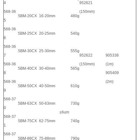
4
952621
568-36
(150mm)
SBM-20CX
16-20mm
480g
5
568-36
SBM-25CX
20-25mm
540g
6
568-36
SBM-30CX
25-30mm
555g
7
952622
905338
568-36
(150mm)
(1m)
SBM-40CX
30-40mm
565g
8
905409
568-36
(2m)
SBM-50CX
40-50mm
610g
9
568-37
SBM-63CX
50-63mm
730g
0
±6um
568-37
SBM-75CX
62-75mm
740g
1
568-37
SBM-88CX
75-88mm
790g