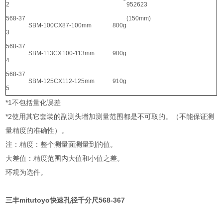
2
952623
568-37
(150mm)
SBM-100CX
87-100mm
800g
3
568-37
SBM-113CX
100-113mm
900g
4
568-37
SBM-125CX
112-125mm
910g
5
*1不包括量化误差
*2使用其它套装的副测头增加测量范围都是不可取的。（不能保证测
量精度的准确性）。
注：精度：整个测量面测量到的值。
大差值：精度范围内大值和小值之差。
环规为选件。
三丰mitutoyo快速孔径千分尺568-367