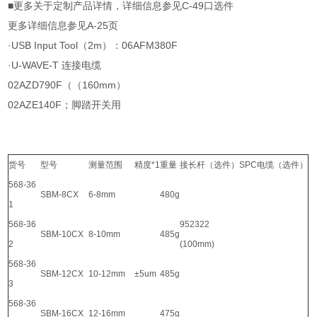
■更多关于定制产品详情，详细信息参见C-49口选件
更多详细信息参见A-25页
·USB Input Tool（2m）：06AFM380F
·U-WAVE-T 连接电缆
02AZD790F（（160mm）
02AZE140F；脚踏开关用
货号
型号
测量范围
精度*1
重量
接长杆（选件）
SPC电缆（选件）
568-36
SBM-8CX
6-8mm
480g
1
568-36
952322
SBM-10CX
8-10mm
485g
2
(100mm)
568-36
SBM-12CX
10-12mm
±5um
485g
3
568-36
SBM-16CX
12-16mm
475g