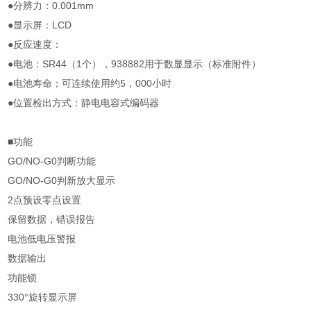
●分辨力：0.001mm
●显示屏：LCD
●反应速度：
●电池：SR44（1个），938882用于数显显示（标准附件）
●电池寿命；可连续使用约5，000小时
●位置检出方式：静电电容式编码器
■功能
GO/NO-G0判断功能
GO/NO-G0判新放大显示
2点预设零点设置
保留数据，错误报告
电池低电压警报
数据输出
功能锁
330°旋转显示屏