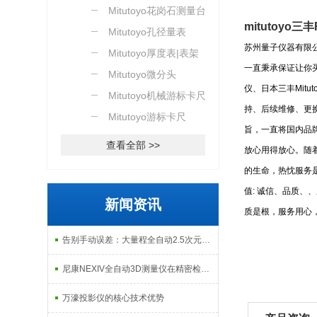
Mitutoyo花岗石测量台
mitutoyo三
Mitutoyo孔径量表
苏州量子仪器有限
Mitutoyo厚度表|表架
一直秉承保证让你
Mitutoyo微分头
仪、日本三丰
Mitut
Mitutoyo机械游标卡尺
持、后续维修、更
Mitutoyo游标卡尺
旨，一直将国内品
查看全部 >>
放心用得放心。随
的生命，热忱服务
值
:
诚信、品质、、
新闻资讯
质是根，服务用心
告别手动误差：大量程全自动2.5次元测量机如何实现高效精密质检？
尼康NEXIV全自动3D测量仪在精密检测中的应用
万濠投影仪的核心技术优势