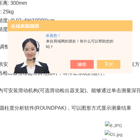
 300mm
25kg
0.02+6H/10000)μm
0.02+6X/10000)μm
欢迎您！
来自局域网的朋友！有什么可以帮助您的
. (数字调整台)功能有助于手动工件调心和调水平。
吗？
分提供安全装置作为标准特性。检出器上配有碰撞感应功能(在垂直
当检出器位移超出其范围时，将停止系统的运行。
支架内可安装滑动机构(可选滑动检出器支架)。能够通过单击测量
度/圆柱度分析软件(ROUNDPAK)，可以图形方式显示测量结果