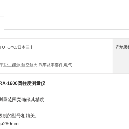
ITUTOYO/日本三丰
产地类
疗卫生,能源,航空航天,汽车及零部件,电气
丰RA-1600圆柱度测量仪
且测量范围宽确保其精度
别的型号相媲美。
280mm