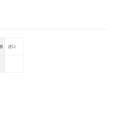
6555
别
进口