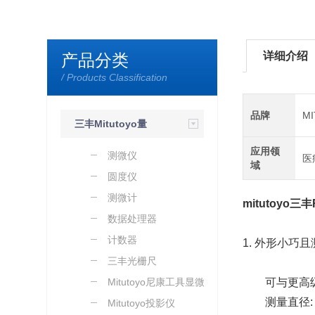
详细介绍
产品分类
/ Products Classification
品牌
M
三丰Mitutoyo量
应用领
具量仪
测微仪
医
域
圆度仪
测微计
mitutoyo三
数据处理器
计数器
1. 外形小巧
三丰光栅尺
Mitutoyo尼康工具显微镜
可与更高级
测量直径: ø
Mitutoyo投影仪