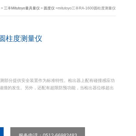
>
三丰Mitutoyo量具量仪
>
圆度仪
>mitutoyo三丰RA-1600圆柱度测量仪
600圆柱度测量仪
度测量仪检测部分提供安全装置作为标准特性。检出器上配有碰撞感应功
碰撞的发生。另外，还配有超限防预功能，当检出器位移超出
服务电话
：0512-66982483