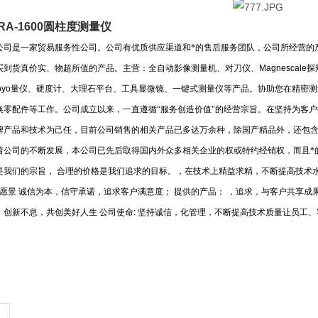
丰RA-1600圆柱度测量仪
公司是一家贸易服务性公司。公司有优质供应渠道和*的售后服务团队，公司所经营的
买到货真价实、物超所值的产品。主营：全自动影像测量机、对刀仪、
Magnescale
探
oyo
量仪、硬度计、大理石平台、工具显微镜、一键式测量仪等产品。协助您在精密测
换零配件等工作。公司成立以来，一直遵循“服务创造价值"的经营宗旨。在坚持为客
牌产品和技术为己任，目前公司销售的相关产品已多达万余种，除国产精品外，还包
着公司的不断发展，本公司已先后取得国内外众多相关企业的权或特约经销权，而且*
是我们的宗旨，
合理的价格是我们追求的目标。，在技术上精益求精，不断提高技术
愿景
诚信为本，信守承诺，追求客户满意度；
提供的产品；
，追求，与客户共享成
，创新不息，共创美好人生
公司使命
:
坚持诚信，化管理，不断提高技术质量让员工、