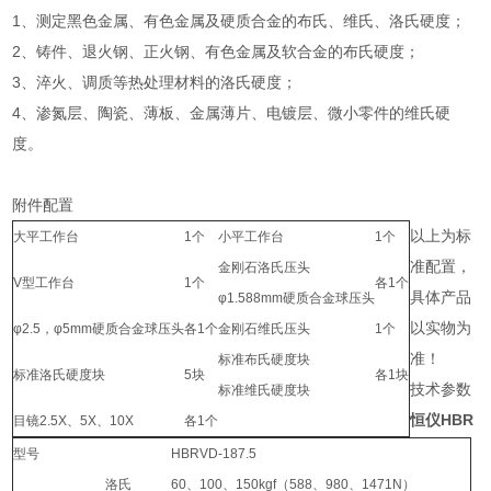
1、测定黑色金属、有色金属及硬质合金的布氏、维氏、洛氏硬度；
2、铸件、退火钢、正火钢、有色金属及软合金的布氏硬度；
3、淬火、调质等热处理材料的洛氏硬度；
4、渗氮层、陶瓷、薄板、金属薄片、电镀层、微小零件的维氏硬
度。
附件配置
以上为标
大平工作台
1个
小平工作台
1个
准配置，
金刚石洛氏压头
V型工作台
1个
各1个
具体产品
φ1.588mm硬质合金球压头
以实物为
φ2.5，φ5mm硬质合金球压头
各1个
金刚石维氏压头
1个
准！
标准布氏硬度块
标准洛氏硬度块
5块
各1块
技术参数
标准维氏硬度块
恒仪HBR
目镜2.5X、5X、10X
各1个
型号
HBRVD-187.5
洛氏
60、100、150kgf（588、980、1471N）