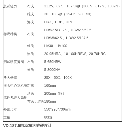
总试验力
布氏
31.25、62.5、187.5kgf（306.5、612.9、1839N）
维氏
30、100kgf（ 294.2、980.7N）
洛氏
HRA、HRB、HRC
HBW2.5/31.25 、HBW2.5/62.5
标尺种类
布氏
HBW5/62.5 、HBW2.5/187.5
维氏
HV30、HV100
洛氏
20-95HRA、10-100HRBW、20-70HRC
测试硬度范围
布氏
5-650HBW
维氏
5-3000HV
放大倍率
25X、50X、100X
压头中心到机身距离
160mm
洛氏
200mm（限）
试件允许大高度
布氏，维氏
180mm
外形尺寸
550*290*730mm
重量
80kg
VD-187.5电动布洛维硬度计