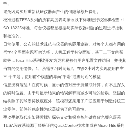
书。
避免因购买后重新认证仪器而产生的何隐藏额外费用。
校准过程TESA系列的所有高度表均按照以下标准进行校准和检查：I
SO 13225标准。每台仪器都是根据与实际仪器相当的过程进行控制
和校准的。
日常使用。公布的技术规范与仪器的实际用途致。对每个人都有用的
哲学4个界面主题可供选择，人机工程学控制面板，基于上下文的帮
助等…Tesa-Hite系列被开发为更容易被何用户配置文件访问，并使其
当前的使用愉快。1。所需学习时间短2。在多2小时内实现使用自主
三.个主题，使用前个模型的界面“平滑"过渡到近的模型
信息没有混乱！在何时候，显示的值对应于测量或计算，而不是探头
的瞬时位置。由于对显示结果的错误解释而减少可能的错误。坚固的
结构除了其球墨铸铁底座外，该模型还采用了广泛应用于制造传统工
业零件。部件的稳定性为仪器提供了的可靠性。
手动手轮取代车架锁紧螺钉探头支架和探查炼的键盘背光颜色屏幕
TESA阅读系统源于经验证的QuickCenter技术集成在Micro-Hite系列