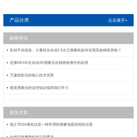
产品分类
点击展开+
新闻资讯
告别手动误差：大量程全自动2.5次元测量机如何实现高效精密质检？
尼康NEXIV全自动3D测量仪在精密检测中的应用
万濠投影仪的核心技术优势
视觉测量仪的这些知识值得我们学习
相关文章
瑞士TESA测高仪是一种常用的测量地面高程的仪器