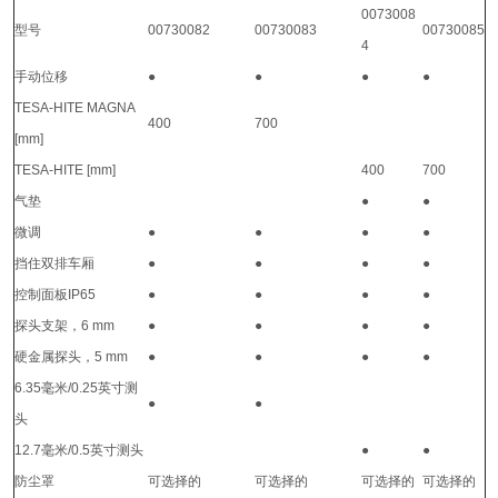
0073008
型号
00730082
00730083
00730085
4
手动位移
●
●
●
●
TESA-HITE MAGNA
400
700
[mm]
TESA-HITE [mm]
400
700
气垫
●
●
微调
●
●
●
●
挡住双排车厢
●
●
●
●
控制面板IP65
●
●
●
●
探头支架，6 mm
●
●
●
●
硬金属探头，5 mm
●
●
●
●
6.35毫米/0.25英寸测
●
●
头
12.7毫米/0.5英寸测头
●
●
防尘罩
可选择的
可选择的
可选择的
可选择的