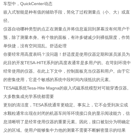
车型中，QuickCenter动态
嵌入式智能是种有值的辅助手段，简化了过程测量点（小、大）或直
径。
仪器自动哪种类型的点正在测量点并将信息返回到屏幕没有何用户干
预，除了测量本身。有个致的面板，有许多键减少到裸低限度，作简
单快捷，没有空间混乱。舒适处理
你要经常用高度表吗？没问题！舒适度是使用仪器定期和派员派员为
此目的开发TESA-HITE系列的高度表通常是多用户的。在苛刻环境中
经常使用的仪器。在此上下文中，控制面板充当仪器和用户。由于它
的密集使用，它是个敏感的系统中段时间内须抵抗的元素。
TESA磁系统Tesa-Hite Magna的嵌入式磁系统模型对可能穿透仪器。
大多数集成光学系统都需要
更别的清洁度，TESA系统通常更稳定。事实上，它不会受到灰尘或
水颗粒通常出现在封闭的机器车间等环境接口良的显示阅读能力，信
息清晰明了是经常使用仪器的重要元素。因此，接口被划分为明确定
义的区域。使用户能够集中力他的测量不需要不断解密显示的结果