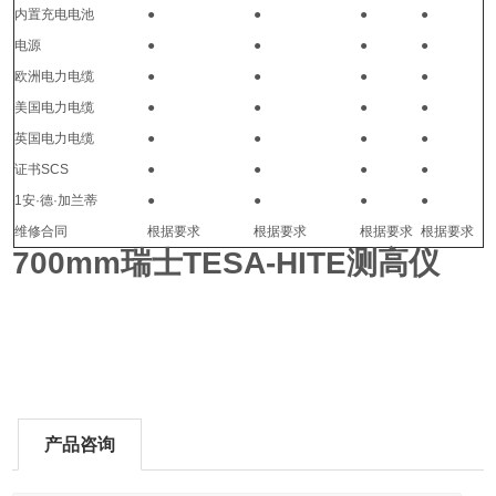
内置充电电池
●
●
●
●
电源
●
●
●
●
欧洲电力电缆
●
●
●
●
美国电力电缆
●
●
●
●
英国电力电缆
●
●
●
●
证书SCS
●
●
●
●
1安·德·加兰蒂
●
●
●
●
维修合同
根据要求
根据要求
根据要求
根据要求
700mm瑞士TESA-HITE测高仪
产品咨询