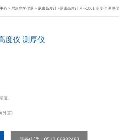
中心
>
尼康光学仪器
>
尼康高度计
>尼康高度计 MF-1001 高度仪 测厚仪
 高度仪 测厚仪
的精度。
0(外置)
-32G。MS-41G
服务电话
：0512-66982483