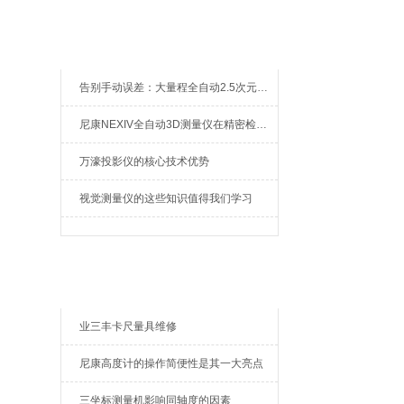
新闻资讯
告别手动误差：大量程全自动2.5次元测量机如何实现高效精密质检？
尼康NEXIV全自动3D测量仪在精密检测中的应用
万濠投影仪的核心技术优势
视觉测量仪的这些知识值得我们学习
相关文章
业三丰卡尺量具维修
尼康高度计的操作简便性是其一大亮点
三坐标测量机影响同轴度的因素