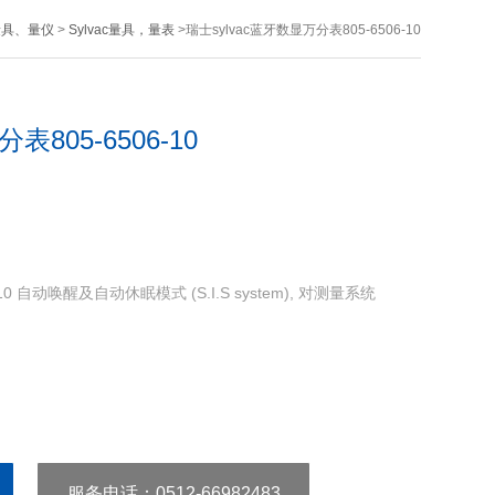
量具、量仪
>
Sylvac量具，量表
>瑞士sylvac蓝牙数显万分表805-6506-10
表805-6506-10
10 自动唤醒及自动休眠模式 (S.I.S system), 对测量系统
服务电话
：0512-66982483