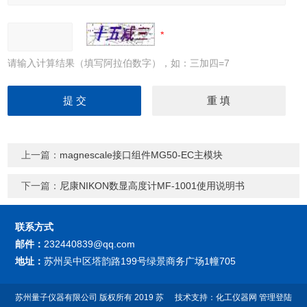
请输入计算结果（填写阿拉伯数字），如：三加四=7
上一篇：
magnescale接口组件MG50-EC主模块
下一篇：
尼康NIKON数显高度计MF-1001使用说明书
联系方式
邮件：
232440839@qq.com
地址：
苏州吴中区塔韵路199号绿景商务广场1幢705
苏州量子仪器有限公司
版权所有 2019
苏
技术支持：
化工仪器网
管理登陆