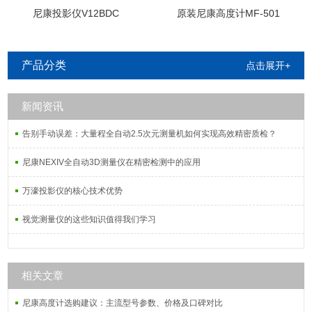
尼康投影仪V12BDC
原装尼康高度计MF-501
产品分类
点击展开+
新闻资讯
告别手动误差：大量程全自动2.5次元测量机如何实现高效精密质检？
尼康NEXIV全自动3D测量仪在精密检测中的应用
万濠投影仪的核心技术优势
视觉测量仪的这些知识值得我们学习
相关文章
尼康高度计选购建议：主流型号参数、价格及口碑对比