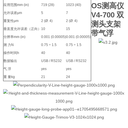
OS测高仪
应用范围mm (in)
719 (28)
1023 (40)
V4-700 双
允许误差μm
5
7
重复性μm
2 (Ø: 4)
2 (Ø: 4)
测头支架
垂直度允许误差（正向）
10
15
带气浮
分辨率mm (in)
0.001 (0.00005)
0.001 (0.00005)
测 力N
0.75 ÷ 1.5
0.75 ÷ 1.5
操作时间h
40
40
数据输出
USB / RS232
USB / RS232
气 浮
yes
yes
重 量kg
21
24