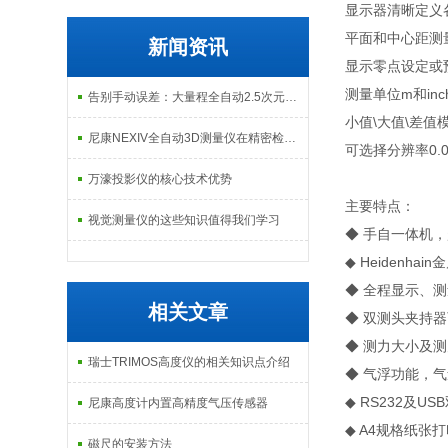
显示器清晰定义
平面和中心距测
新闻资讯
显示零点设定或
测量单位m和in
告别手动误差：大量程全自动2.5次元测量机如何实现高效精密质检？
小值\大值\差
尼康NEXIV全自动3D测量仪在精密检测中的应用
可选择分辨率0.
万濠投影仪的核心技术优势
主要特点：
视觉测量仪的这些知识值得我们学习
◆ 手自一体机
◆ Heidenh
◆ 全程显示、
相关文章
◆ 双测头夹持
◆ 测力大小及
瑞士TRIMOS高度仪的相关知识点介绍
◆ 气浮功能，
◆ RS232及U
尼康高度计内置高精度气压传感器
◆ A4规格纸张
磁尺的安装方法