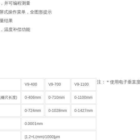
能，并可编程测量
摸屏式操作菜单，全图形提示
测量结果
示，温度补偿功能
注：＊使用电子垂直
V9-400
V9-700
V9-1100
光栅尺长度)
0-406mm
0-710mm
0-1100mm
0-724mm
0-1028mm
0-1427mm
0.0001mm
[1.2+L(mm)/1000]µm