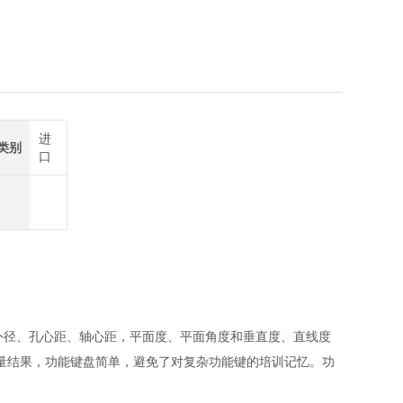
6555
进
类别
口
、内外径、孔心距、轴心距，平面度、平面角度和垂直度、直线度
测量结果，功能键盘简单，避免了对复杂功能键的培训记忆。功