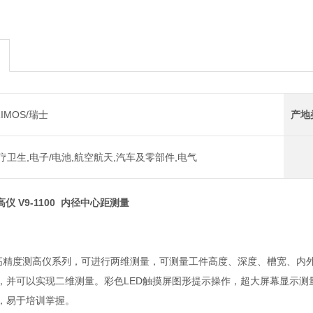
RIMOS/瑞士
产地
疗卫生,电子/电池,航空航天,汽车及零部件,电气
高仪 V9-1100 内径中心距测量
s-V9高精度测高仪系列，可进行两维测量，可测量工件高度、深度、槽宽
，并可以实现二维测量。彩色LED触摸屏图形提示操作，超大屏幕显示
，易于培训掌握。