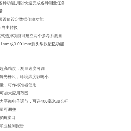
各种功能,用以快速完成各种测量任务
量
预设值设定数据传输功能
ch自由转换
值模式选择功能可建立两个参考系测量
01mm或0.001mm测头常数记忆功能
，超高精度，测量速度可调
ain金属光栅尺，环境温度影响小
测量，可作标准器使用
器可加大应用范围
测力平衡电子调节，可选400毫米加长杆
气量可调整
SB双向接口
打印业检测报告