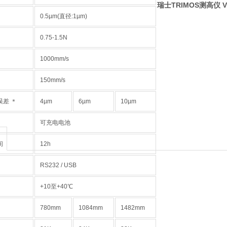
瑞士TRIMOS测高仪 
0.5µm(直径:1µm)
0.75-1.5N
1000mm/s
150mm/s
差 ＊
4µm
6µm
10µm
可充电电池
间
12h
RS232 / USB
+10至+40℃
780mm
1084mm
1482mm