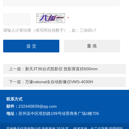
请输入计算结果（填写阿拉伯数字），如：三加四=7
上一篇：
新天JT36台式投影仪 投影屏直径600mm
下一篇：
万濠rational全自动影像仪VMS-4030H
联系方式
邮件：
232440839@qq.com
地址：
苏州吴中区塔韵路199号绿景商务广场1幢705
苏州量子仪器有限公司
版权所有 2019
苏
技术支持：
化工仪器网
管理登陆