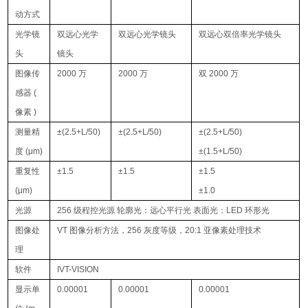
动方式
光学镜
双远心光学
双远心光学镜头
双远心双倍率光学镜头
头
镜头
图像传
2000 万
2000 万
双 2000 万
感器 (
像素 )
测量精
±(2.5+L/50)
±(2.5+L/50)
±(2.5+L/50)
度 (μm)
±(1.5+L/50)
重复性
±1.5
±1.5
±1.5
(μm)
±1.0
光源
256 级程控光源 轮廓光：远心平行光 表面光：LED 环形光
图像处
VT 图像分析方法，256 灰度等级，20:1 亚像素处理技术
理
软件
IVT-VISION
显示单
0.00001
0.00001
0.00001