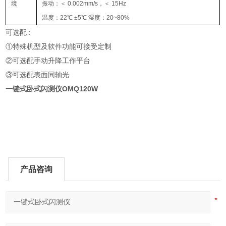
境
振动：＜ 0.002mm/s，＜ 15Hz
温度：22℃ ±5℃ 湿度：20~80%
可选配 :
①特殊机型及软件功能可接受定制
②可选配手动升降工作平台
③可选配表面同轴光
一键式卧式闪测仪
OMQ120W
产品咨询