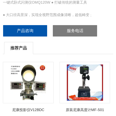
一键式卧式闪测仪OMQ120W ● 打破传统的测量工具
● 大口径高景深，实现全视野范围成像清晰，超低畸变 ;
● 高分辨率相机，采用 2000 万 -4300 万像素高分辨率数字相机 ;
产品咨询
服务电话
● 软件采用的 20 : 1 亚像素图像边缘处理 ;
推荐产品
● 二乘法回归处理可自动祛除毛刺和异常点，对特征位置的影响降至
低。
● 高效的批量测量
测量范围内一次性可测量大于 20000
尼康投影仪V12BDC
原装尼康高度计MF-501