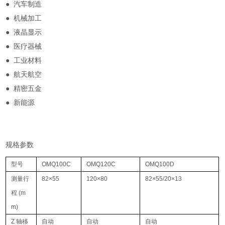
● 汽车制造
● 机械加工
● 液晶显示
● 医疗器械
● 工业材料
● 航天航空
● 精密五金
● 新能源
规格参数
型号
OMQ100C
OMQ120C
OMQ100D
测量行
82×55
120×80
82×55/20×13
程 (m
m)
Z 轴移
自动
自动
自动