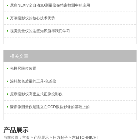
尼康NEXIV全自动3D测量仪在精密检测中的应用
万濠投影仪的核心技术优势
视觉测量仪的这些知识值得我们学习
相关文章
光栅尺限位装置
涂料颜色质量的工具-色差仪
尼康投影仪高密立式正像投影仪
濠影像测量仪是建立在CCD数位影像的基础上的
产品展示
当前位置：
主页
>
产品展示
>
扭力起子
>
东日TOHNICHI