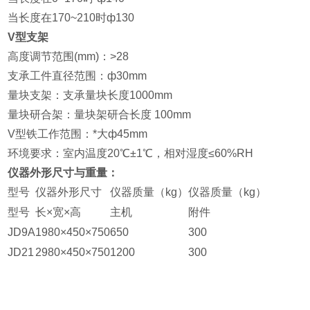
当长度在170~210时ф130
V型支架
高度调节范围(mm)：>28
支承工件直径范围：ф30mm
量块支架：支承量块长度1000mm
量块研合架：量块架研合长度 100mm
V型铁工作范围：*大ф45mm
环境要求：室内温度20℃±1℃，相对湿度≤60%RH
仪器外形尺寸与重量：
型号
仪器外形尺寸
仪器质量（kg）
仪器质量（kg）
型号
长×宽×高
主机
附件
JD9A
1980×450×750
650
300
JD21
2980×450×750
1200
300