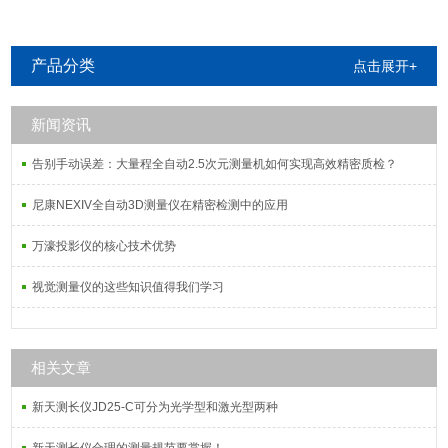
产品分类
点击展开+
新闻资讯
告别手动误差：大量程全自动2.5次元测量机如何实现高效精密质检？
尼康NEXIV全自动3D测量仪在精密检测中的应用
万濠投影仪的核心技术优势
视觉测量仪的这些知识值得我们学习
相关文章
新天测长仪JD25-C可分为光学型和激光型两种