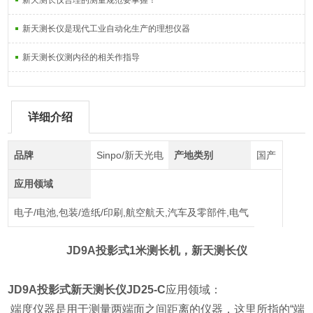
新天测长仪合理的测量规范要掌握！
新天测长仪是现代工业自动化生产的理想仪器
新天测长仪测内径的相关作指导
详细介绍
品牌
Sinpo/新天光电
产地类别
国产
应用领域
电子/电池,包装/造纸/印刷,航空航天,汽车及零部件,电气
JD9A投影式1米测长机，新天测长仪
JD9A投影式
新天测长仪JD25-C
应用领域：
端度仪器是用于测量两端面之间距离的仪器，这里所指的“端