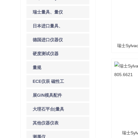
具量仪
瑞士量具、量仪
日本进口量具、
量仪
德国进口仪器仪
瑞士Sylva
表
硬度测试仪器
量规
ECE仪辰 磁性工
具系列
展GIN模具配件
大理石平台|量具
量仪系列
其他仪器仪表
瑞士Sy
测厚仪