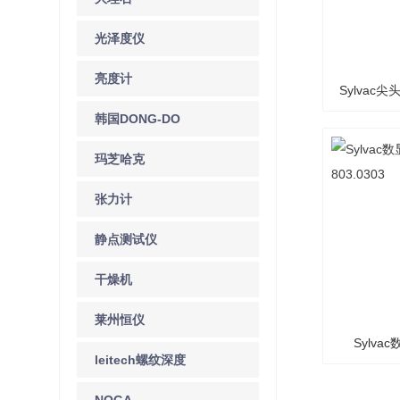
光泽度仪
亮度计
Sylvac尖
韩国DONG-DO
玛芝哈克
张力计
静点测试仪
干燥机
莱州恒仪
Sylv
leitech螺纹深度
8
规