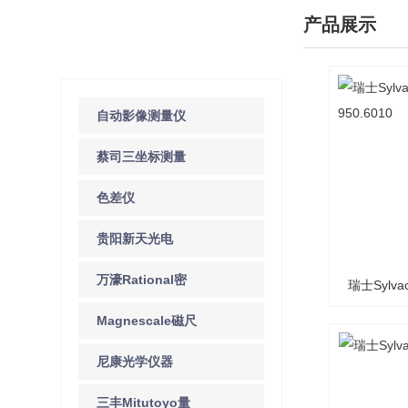
产品展示
产品分类
/ Products Classification
自动影像测量仪
蔡司三坐标测量
机
色差仪
贵阳新天光电
万濠Rational密
瑞士Syl
仪器
Magnescale磁尺
9
传感器
尼康光学仪器
三丰Mitutoyo量