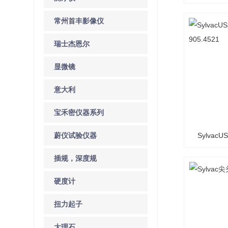
8
常州首丰影像仪
瑞士杰恩尔
显微镜
意大利
GIVIMISURE
宝禾密仪器系列
蔚仪试验仪器
Sylvac
插规，深度规
9
硬度计
扭力起子
大理石