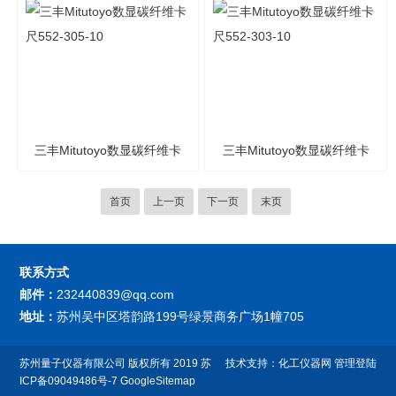
三丰Mitutoyo数显碳纤维卡
三丰Mitutoyo数显碳纤维卡
尺552-305-10
尺552-303-10
首页
上一页
下一页
末页
联系方式
邮件：
232440839@qq.com
地址：
苏州吴中区塔韵路199号绿景商务广场1幢705
苏州量子仪器有限公司
版权所有 2019
苏
技术支持：
化工仪器网
管理登陆
ICP备09049486号-7
GoogleSitemap